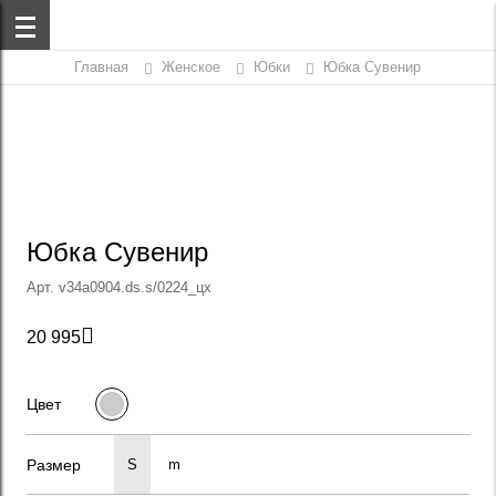
Главная
Женское
Юбки
Юбка Сувенир
Юбка Сувенир
Арт. v34a0904.ds.s/0224_цх

20 995
Цвет
Размер
S
m