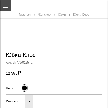
Главная
Женское
Юбки
Юбка Клос
Юбка Клос
Арт. sk778/0125_цт

12 395
Цвет
Размер
S