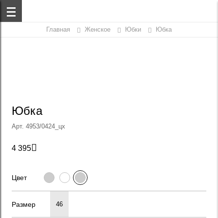
Главная
Женское
Юбки
Юбка
Юбка
Арт. 4953/0424_цх

4 395
Цвет
Размер
46