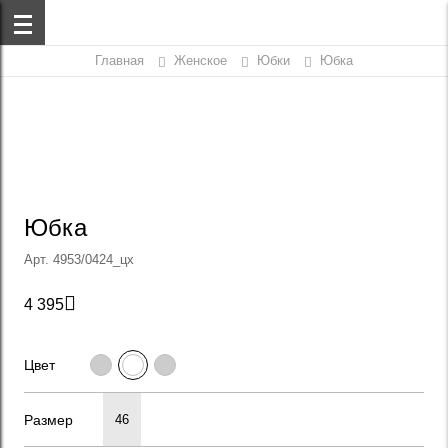
Главная
Женское
Юбки
Юбка
Юбка
Арт. 4953/0424_цх

4 395
Цвет
Размер
46