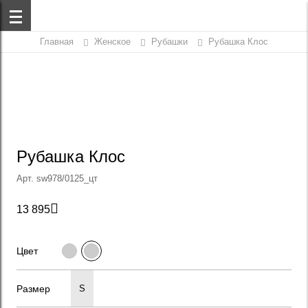
Главная
Женское
Рубашки
Рубашка Клос
Рубашка Клос
Арт. sw978/0125_цт

13 895
Цвет
Размер
S