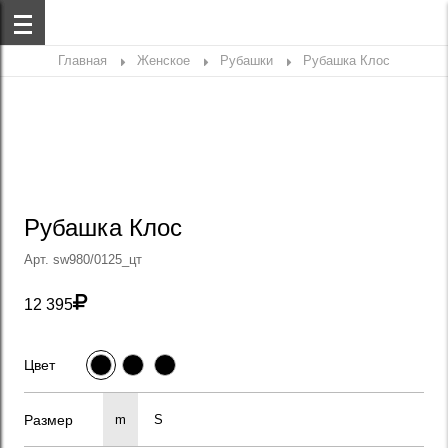
Главная
Женское
Рубашки
Рубашка Клос
Рубашка Клос
Арт. sw980/0125_цт

12 395
Цвет
Размер
m
S