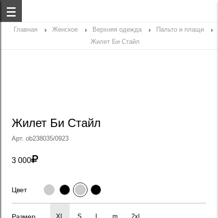
Главная
Женское
Верхняя одежда
Пальто и плащи
Жилет Би Стайл
Жилет Би Стайл
Арт. ob238035/0923

3 000
Цвет
Размер
XL
S
L
m
2xl