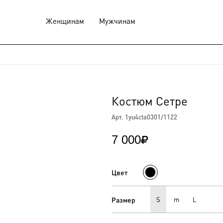
Женщинам
Мужчинам
Костюм Сетре
Арт. 1yu4cta0301/1122
7 000

Цвет
Размер
S
m
L