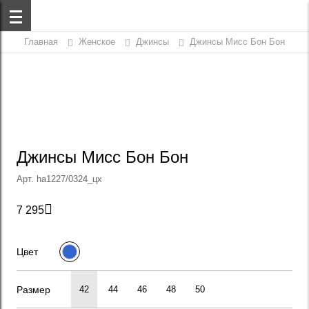
Главная
Женское
Джинсы
Джинсы Мисс Бон Бон
Джинсы Мисс Бон Бон
Арт. ha1227/0324_цх

7 295
Цвет
Размер
42
44
46
48
50