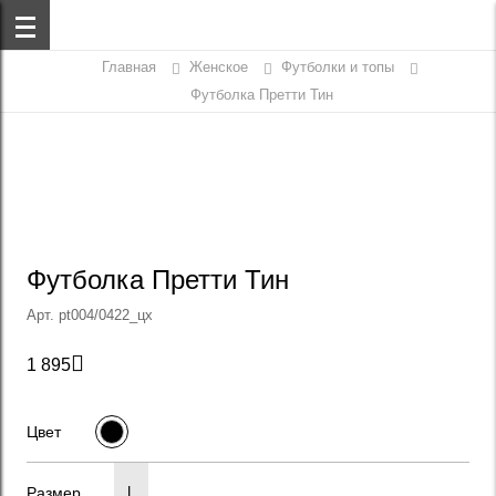
Главная
Женское
Футболки и топы
Футболка Претти Тин
Футболка Претти Тин
Арт. pt004/0422_цх

1 895
Цвет
Размер
L