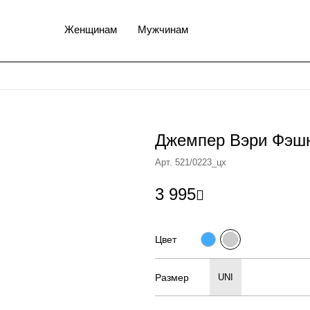
Женщинам
Мужчинам
Джемпер Вэри Фэш
Арт. 521/0223_цх
3 995

Цвет
Размер
UNI