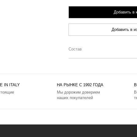
Добавить в 
Добавить в и
Состав
 IN ITALY
НА РЫНКЕ С 1992 ГОДА
В
стоящие
Мы дорожим доверием
В
наших покупателей
т