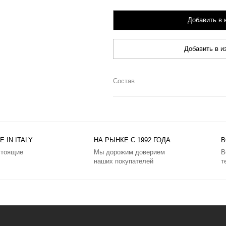
Добавить в 
Добавить в и
Состав
 IN ITALY
НА РЫНКЕ С 1992 ГОДА
В
стоящие
Мы дорожим доверием
В
наших покупателей
т