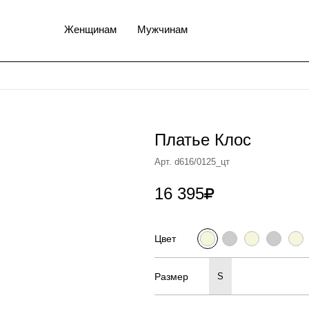
Женщинам
Мужчинам
Платье Клос
Арт. d616/0125_цт
16 395

Цвет
Размер
S