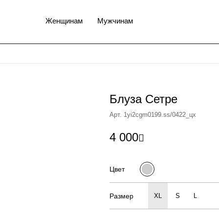
Женщинам
Мужчинам
Блуза Сетре
Арт. 1yi2cgm0199.ss/0422_цх
4 000

Цвет
Размер
XL
S
L