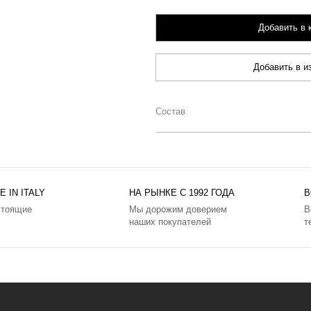
Добавить в 
Добавить в и
Состав
 IN ITALY
НА РЫНКЕ С 1992 ГОДА
В
стоящие
Мы дорожим доверием
В
наших покупателей
т