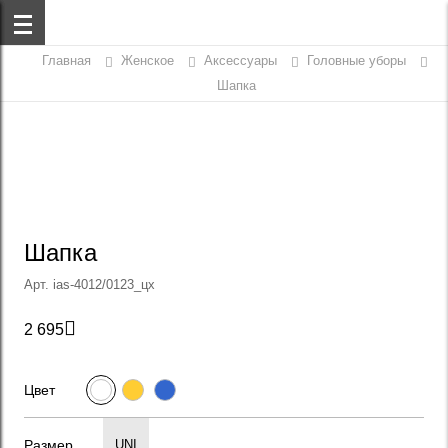
Главная
Женское
Аксессуары
Головные уборы
Шапка
Шапка
Арт. ias-4012/0123_цх

2 695
Цвет
Размер
UNI