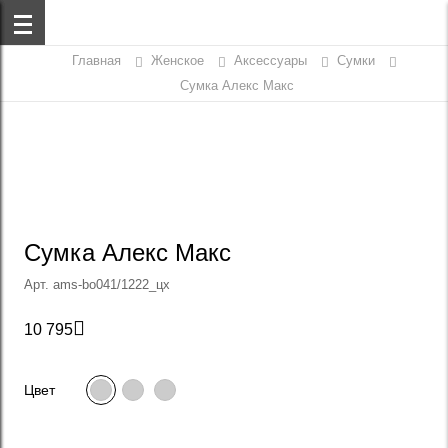
Главная
Женское
Аксессуары
Сумки
Сумка Алекс Макс
Сумка Алекс Макс
Арт. ams-bo041/1222_цх

10 795
Цвет